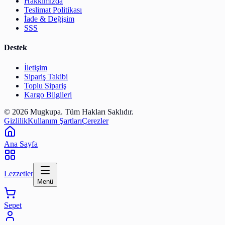
Hakkımızda
Teslimat Politikası
İade & Değişim
SSS
Destek
İletişim
Sipariş Takibi
Toplu Sipariş
Kargo Bilgileri
© 2026 Mugkupa. Tüm Hakları Saklıdır.
Gizlilik
Kullanım Şartları
Çerezler
Ana Sayfa
Lezzetler
Menü
Sepet