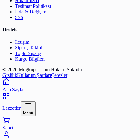
Hakkımızda
Teslimat Politikası
İade & Değişim
SSS
Destek
İletişim
Sipariş Takibi
Toplu Sipariş
Kargo Bilgileri
© 2026 Mugkupa. Tüm Hakları Saklıdır.
Gizlilik
Kullanım Şartları
Çerezler
Ana Sayfa
Lezzetler
Menü
Sepet