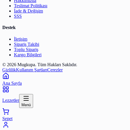
Hakkımızda
Teslimat Politikası
İade & Değişim
SSS
Destek
İletişim
Sipariş Takibi
Toplu Sipariş
Kargo Bilgileri
© 2026 Mugkupa. Tüm Hakları Saklıdır.
Gizlilik
Kullanım Şartları
Çerezler
Ana Sayfa
Lezzetler
Menü
Sepet